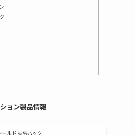
ン
ング
クション製品情報
シールド 拡張パック