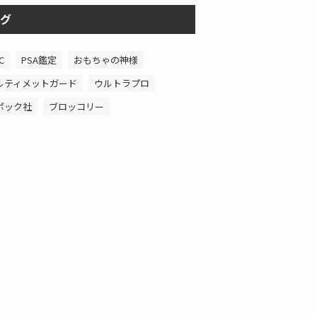
グ
C
PSA鑑定
おもちゃの神様
ルティメットガード
ウルトラプロ
ポック社
ブロッコリー