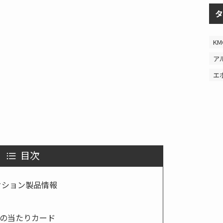
タ
KM
ア
エ
目次
レクション製品情報
ーの当たりカード